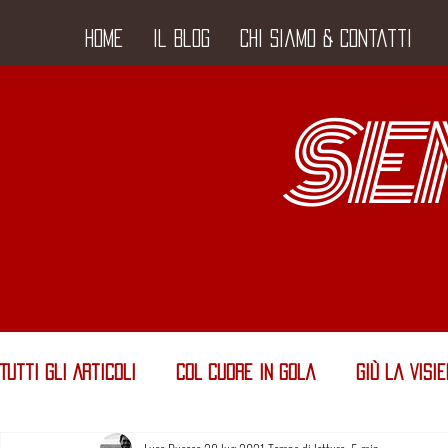
Home
Il Blog
Chi siamo & Contatti
SE
Tutti gli Articoli
Col Cuore in Gola
Giù la Visi