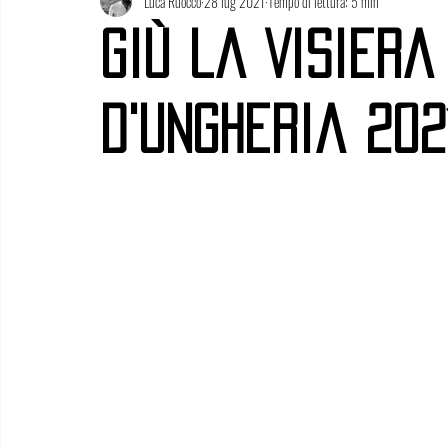
Luca Ruocco
28 lug 2021
Tempo di lettura: 5 min
Giù la Visiera
d'Ungheria 202