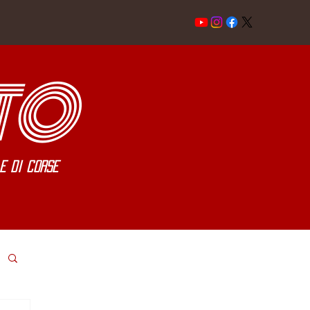
TO
e di corse