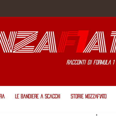
NZA
F
1
A
Racconti di Formula 1 
era
Le Bandiere a Scacchi
Storie MOZZAF1ATO