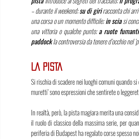
pista 
introduce ai segreti del tracciato; 
il prog
– durante il weekend; 
su di giri
 racconta chi arri
una corsa o un momento difficile; 
in scia
 si conc
una vittoria o qualche punto; 
a ruote fumanti
paddock 
la controversia da tenere d’occhio nel ‘
LA PISTA
Si rischia di scadere nei luoghi comuni quando si 
muretti’ sono espressioni che sentirete o leggerete
In realtà, però, la pista magiara merita una consid
il ruolo di classico della massima serie, per quan
periferia di Budapest ha regalato corse spesso noi