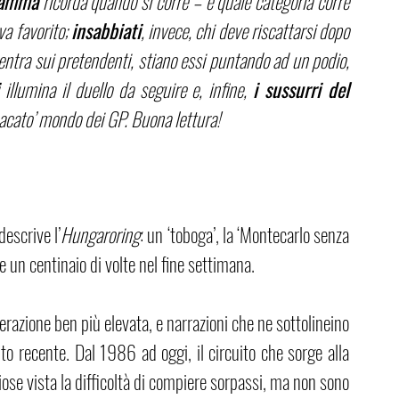
ramma
 ricorda quando si corre – e quale categoria corre 
va favorito; 
insabbiati
, invece, chi deve riscattarsi dopo 
entra sui pretendenti, stiano essi puntando ad un podio, 
 illumina il duello da seguire e, infine, 
i sussurri del 
pacato’ mondo dei GP. Buona lettura!
descrive l’
Hungaroring
: un ‘toboga’, la ‘Montecarlo senza 
 un centinaio di volte nel fine settimana. 
erazione ben più elevata, e narrazioni che ne sottolineino 
to recente. Dal 1986 ad oggi, il circuito che sorge alla 
ose vista la difficoltà di compiere sorpassi, ma non sono 