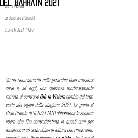
del Bahrain 2021
Giù la Visiera
Le Bandiere a Scacchi
Storie MOZZAF1ATO
Se un rinnovamento nelle gerarchie della massima 
serie è, ad oggi, una speranza moderatamente 
remota, al contrario 
Giù la Visiera
 cambia del tutto 
veste alla vigilia della stagione 2021. La guida al 
Gran Premio di SENZAF1ATO abbandona lo schema 
libero che l’ha contraddistinta in questi anni per 
focalizzarsi su sette chiavi di lettura che rimarranno 
costanti per tutta la stagione. 
La pista 
introdurrà ai 