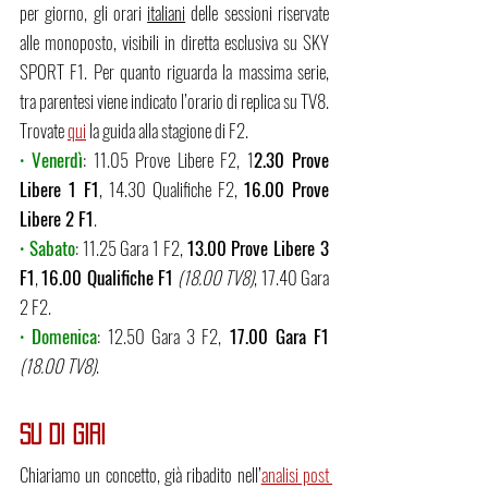
per giorno, gli orari 
italiani
 delle sessioni riservate 
alle monoposto, visibili in diretta esclusiva su SKY 
SPORT F1. Per quanto riguarda la massima serie, 
tra parentesi viene indicato l’orario di replica su TV8. 
Trovate 
qui
 la guida alla stagione di F2.
• 
Venerdì
: 11.05 Prove Libere F2, 1
2.30 Prove 
Libere 1 F1
, 14.30 Qualifiche F2, 
16.00 Prove 
Libere 2 F1
.
• 
Sabato
: 11.25 Gara 1 F2, 
13.00 Prove Libere 3 
F1
, 
16.00 Qualifiche F1
(18.00 TV8)
, 17.40 Gara 
2 F2.
• 
Domenica
: 12.50 Gara 3 F2,
 17.00 Gara F1 
(18.00 TV8)
.
SU DI GIRI
Chiariamo un concetto, già ribadito nell’
analisi post 