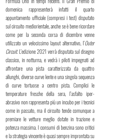
Formula Uno in tempi recenti. Il Gran Premio di 
domenica rappresenterà infatti il quarto 
appuntamento ufficiale (compresi i test) disputato 
sul circuito mediorientale, anche se è bene ricordare 
come per la seconda corsa di dicembre venne 
utilizzato un velocissimo layout alternativo, l’
Outer 
Circuit
. L’edizione 2021 verrà disputata sul disegno 
classico, in notturna, e vedrà i piloti impegnati ad 
affrontare una pista caratterizzata da quattro 
allunghi, diverse curve lente e una singola sequenza 
di curve tortuose a centro pista. Complici le 
temperature fresche della sera, l’asfalto iper-
abrasivo non rappresenta più un incubo per i tecnici 
come in passato, ma il circuito tende comunque a 
premiare le vetture meglio dotate in trazione e 
potenza massima. I consumi di benzina sono critici 
e la strategia vincente è quasi sempre improntata su 