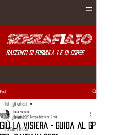
SENZA
F
1
ATO
Racconti di Formula 1 e di corse
Post
Tutti gli Articoli
Luca Ruocco
Tutti gli Articoli
24 mar 2021
Tempo di lettura: 5 min
Giù la Visiera - Guida al GP
Col Cuore in Gola