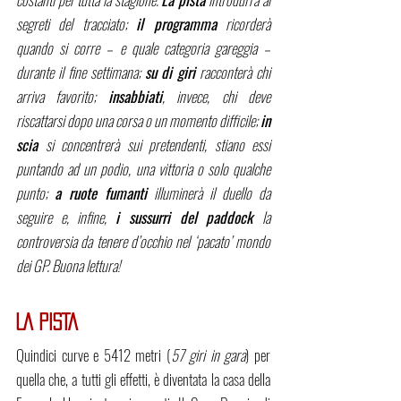
segreti del tracciato; 
il programma
 ricorderà 
quando si corre – e quale categoria gareggia – 
durante il fine settimana; 
su di giri
 racconterà chi 
arriva favorito; 
insabbiati
, invece, chi deve 
riscattarsi dopo una corsa o un momento difficile; 
in 
scia
 si concentrerà sui pretendenti, stiano essi 
puntando ad un podio, una vittoria o solo qualche 
punto; 
a ruote fumanti
 illuminerà il duello da 
seguire e, infine, 
i sussurri del paddock 
la 
controversia da tenere d’occhio nel ‘pacato’ mondo 
dei GP. Buona lettura!
LA PISTA
Quindici curve e 5412 metri (
57 giri in gara
) per 
quella che, a tutti gli effetti, è diventata la casa della 