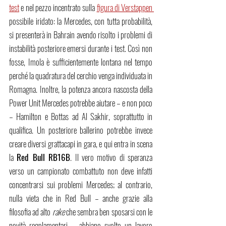
test
 e nel pezzo incentrato sulla 
figura di Verstappen 
possibile iridato: la Mercedes, con tutta probabilità, 
si presenterà in Bahrain avendo risolto i problemi di 
instabilità posteriore emersi durante i test. Così non 
fosse, Imola è sufficientemente lontana nel tempo 
perché la quadratura del cerchio venga individuata in 
Romagna. Inoltre, la potenza ancora nascosta della 
Power Unit Mercedes potrebbe aiutare – e non poco 
– Hamilton e Bottas ad Al Sakhir, soprattutto in 
qualifica. Un posteriore ballerino potrebbe invece 
creare diversi grattacapi in gara, e qui entra in scena 
la 
Red Bull RB16B
. Il vero motivo di speranza 
verso un campionato combattuto non deve infatti 
concentrarsi sui problemi Mercedes; al contrario, 
nulla vieta che in Red Bull – anche grazie alla 
filosofia ad alto 
rake 
che sembra ben sposarsi con le 
novità regolamentari – abbiano svolto un lavoro 