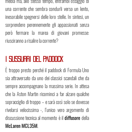
media ma, allo stesso tempo, entrambi ostaggio di 
una corrente che sembra condurli verso un lento, 
inesorabile spegnersi delle loro stelle. In sintesi, un 
sorprendere perennemente gli appassionati senza 
però fermare la marea di giovani promesse: 
riusciranno a risalire la corrente?
I SUSSURRI DEL PADDOCK
È troppo presto perché il paddock di Formula Uno 
sia attraversato da uno dei classici scandali che da 
sempre accompagnano la massima serie. In attesa 
che la Aston Martin ricominci a far alzare qualche 
sopracciglio di troppo – e sarà così solo se dovesse 
rivelarsi velocissima -, l’unico vero argomento di 
discussione tecnica al momento è il 
diffusore 
della 
McLaren MCL35M
. 