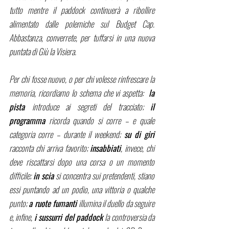
tutto mentre il paddock continuerà a ribollire 
alimentato dalle polemiche sul Budget Cap. 
Abbastanza, converrete, per tuffarsi in una nuova 
puntata di Giù la Visiera.
Per chi fosse nuovo, o per chi volesse rinfrescare la 
memoria, ricordiamo lo schema che vi aspetta:  
la 
pista 
introduce ai segreti del tracciato; 
il 
programma
 ricorda quando si corre – e quale 
categoria corre – durante il weekend; 
su di giri
racconta chi arriva favorito; 
insabbiati
, invece, chi 
deve riscattarsi dopo una corsa o un momento 
difficile; 
in scia
 si concentra sui pretendenti, stiano 
essi puntando ad un podio, una vittoria o qualche 
punto; 
a ruote fumanti
 illumina il duello da seguire 
e, infine, 
i sussurri del paddock 
la controversia da 