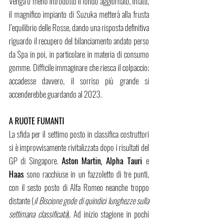
Venga o meno introdotto il fondo aggiornato, infatti, 
il magnifico impianto di Suzuka metterà alla frusta 
l’equilibrio delle Rosse, dando una risposta definitiva 
riguardo il recupero del bilanciamento andato perso 
da Spa in poi, in particolare in materia di consumo 
gomme. Difficile immaginare che riesca il colpaccio; 
accadesse davvero, il sorriso più grande si 
accenderebbe guardando al 2023.
A RUOTE FUMANTI
La sfida per il settimo posto in classifica costruttori 
si è improvvisamente rivitalizzata dopo i risultati del 
GP di Singapore. 
Aston Martin, Alpha Tauri 
e 
Haas 
sono racchiuse in un fazzoletto di tre punti, 
con il sesto posto di Alfa Romeo neanche troppo 
distante (
il Biscione gode di quindici lunghezze sulla 
settimana classificata
). Ad inizio stagione in pochi 