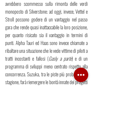
avrebbero scommesso sulla rimonta delle verdi 
monoposto di Silverstone; ad oggi, invece, Vettel e 
Stroll possono godere di un vantaggio nel passo 
gara che rende quasi inattaccabile la loro posizione, 
per quanto risicato sia il vantaggio in termini di 
punti. Alpha Tauri ed Haas sono invece chiamate a 
ribaltare una situazione che le vede vittime di piloti a 
tratti incostanti e fallosi (
Gasly a parte
) e di un 
programma di sviluppi meno centrato rispetto alla 
concorrenza. Suzuka, tra le piste più probanti della 
stagione, farà riemergere le bontà innate dei progetti 
italo-statunitensi o li affosserà definitivamente?
I SUSSURRI DEL PADDOCK
La vicenda 
Budget Cap 
terrà purtroppo banco per 
l’intero fine settimana giapponese. Scriviamo 
purtroppo dato che la FIA, tramite una nota 