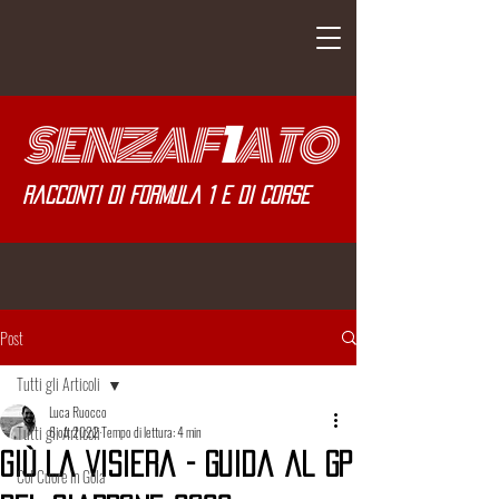
SENZA
F
1
ATO
Racconti di Formula 1 e di corse
Post
Tutti gli Articoli
Luca Ruocco
Tutti gli Articoli
6 ott 2022
Tempo di lettura: 4 min
Giù La Visiera - Guida al GP
Col Cuore in Gola