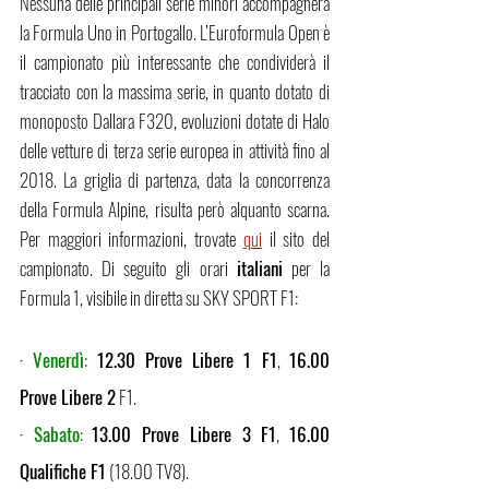
Nessuna delle principali serie minori accompagnerà 
la Formula Uno in Portogallo. L’Euroformula Open è 
il campionato più interessante che condividerà il 
tracciato con la massima serie, in quanto dotato di 
monoposto Dallara F320, evoluzioni dotate di Halo 
delle vetture di terza serie europea in attività fino al 
2018. La griglia di partenza, data la concorrenza 
della Formula Alpine, risulta però alquanto scarna. 
Per maggiori informazioni, trovate 
qui
 il sito del 
campionato. Di seguito gli orari 
italiani
 per la 
Formula 1, visibile in diretta su SKY SPORT F1:
· Venerdì
: 
12.30 Prove Libere 1 F1
, 
16.00 
Prove Libere 2
 F1.
· Sabato
: 
13.00 Prove Libere 3 F1
, 
16.00 
Qualifiche F1
 (18.00 TV8).