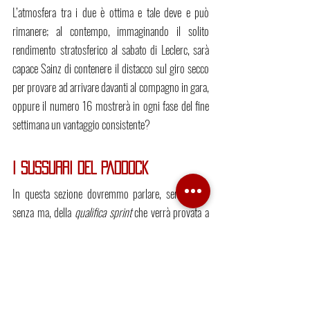
L’atmosfera tra i due è ottima e tale deve e può 
rimanere; al contempo, immaginando il solito 
rendimento stratosferico al sabato di Leclerc, sarà 
capace Sainz di contenere il distacco sul giro secco 
per provare ad arrivare davanti al compagno in gara, 
oppure il numero 16 mostrerà in ogni fase del fine 
settimana un vantaggio consistente? 
I SUSSURRI DEL PADDOCK
In questa sezione dovremmo parlare, senza se e 
senza ma, della 
qualifica sprint 
che verrà provata a 
Silverstone, Monza e Interlagos. Sarà l’argomento 
principe delle varie conferenze stampa e senza 
dubbio rappresenta fonte di discussioni infinite. Dal 
concetto in sé (fondamentalmente un centinaio di 
chilometri aggiunti alla corsa con una seconda 