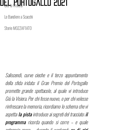
del Portogallo 2021
Giù la Visiera
Le Bandiere a Scacchi
Storie MOZZAF1ATO
Saliscendi, curve cieche e il terzo appuntamento 
della sfida iridata: il Gran Premio del Portogallo 
promette grande spettacolo, al quale vi introduce 
Giù la Visiera. Per chi fosse nuovo, o per chi volesse 
rinfrescare la memoria, ricordiamo lo schema che vi 
aspetta: 
la pista 
introduce ai segreti del tracciato; 
il 
programma
 ricorda quando si corre – e quale 
categoria corre – durante il weekend; 
su di giri