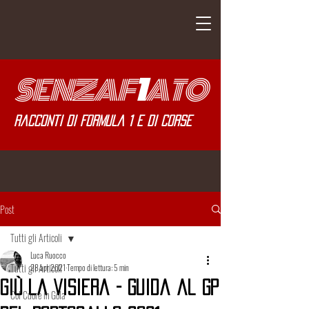
SENZA
F
1
ATO
Racconti di Formula 1 e di corse
Post
Tutti gli Articoli
Luca Ruocco
Tutti gli Articoli
28 apr 2021
Tempo di lettura: 5 min
Giù la Visiera - Guida al Gp
Col Cuore in Gola