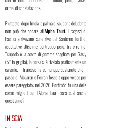
con le loro monoposto. In fondo, però, trattasi 
ormai di constatazione.
Piuttosto, dopo Imola la palma di scuderia deludente 
non può che andare all’
Alpha Tauri
. I ragazzi di 
Faenza arrivavano sulle rive del Santerno forti di 
aspettative altissime; purtroppo però, tra errori di 
Tsunoda e la scelta di gomme sbagliate per Gasly 
(5° in griglia), la corsa si è rivelata praticamente un 
calvario. Il francese ha comunque sostenuto che il 
passo di McLaren e Ferrari fosse troppo veloce per 
essere pareggiato; nel 2020 Portimão fu una delle 
corse migliori per l’Alpha Tauri, sarà così anche 
quest’anno?
IN SCIA