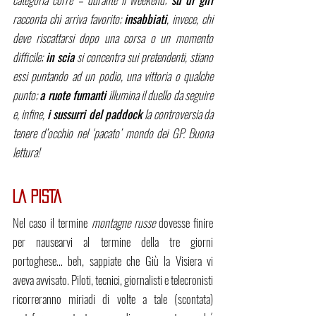
racconta chi arriva favorito; 
insabbiati
, invece, chi 
deve riscattarsi dopo una corsa o un momento 
difficile; 
in scia
 si concentra sui pretendenti, stiano 
essi puntando ad un podio, una vittoria o qualche 
punto; 
a ruote fumanti
 illumina il duello da seguire 
e, infine, 
i sussurri del paddock 
la controversia da 
tenere d’occhio nel ‘pacato’ mondo dei GP. Buona 
lettura!
LA PISTA
Nel caso il termine 
montagne russe 
dovesse finire 
per nausearvi al termine della tre giorni 
portoghese… beh, sappiate che Giù la Visiera vi 
aveva avvisato. Piloti, tecnici, giornalisti e telecronisti 
ricorreranno miriadi di volte a tale (scontata) 