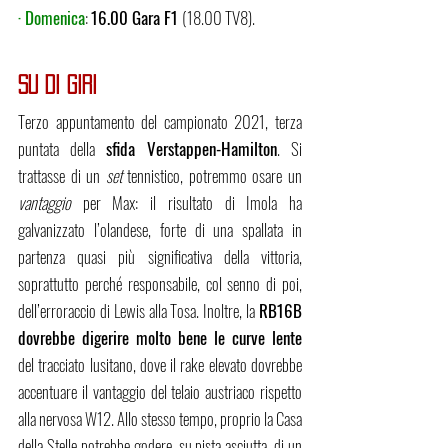
· Domenica
: 
16.00 Gara F1 
(18.00 TV8).
SU DI GIRI
Terzo appuntamento del campionato 2021, terza 
puntata della 
sfida Verstappen-Hamilton
. Si 
trattasse di un 
set 
tennistico, potremmo osare un 
vantaggio 
per Max: il risultato di Imola ha 
galvanizzato l’olandese, forte di una spallata in 
partenza quasi più significativa della vittoria, 
soprattutto perché responsabile, col senno di poi, 
dell’erroraccio di Lewis alla Tosa. Inoltre, la 
RB16B 
dovrebbe digerire molto bene le curve lente
del tracciato lusitano, dove il rake elevato dovrebbe 
accentuare il vantaggio del telaio austriaco rispetto 
alla nervosa W12. Allo stesso tempo, proprio la Casa 
della Stelle potrebbe godere, su pista asciutta, di un 