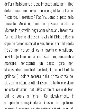
dell’era Raikkonen, probabilmente punito per il flop 
della prima monoposto francese guidata da Daniel 
Ricciardo. Il sostituto? Pat Fry, uomo di peso nella 
rinascita McLaren, con un passato anche a 
Maranello a cavallo degli anni Alonsiani. Insomma, 
l’arrivo di tecnici di peso (tra gli altri Dirk de Beer a 
capo dell’aerodinamica) in sostituzione ai padri della 
RS20 non ne semplifica la nascita e lo sviluppo 
iniziale. Qualche buona premessa, però, non sembra 
mancare: nonostante un passo gara non 
stratosferico dimostrato nei test, almeno nel lento la 
giallona (il colore tornerà dalla prima corsa del 
2020) ha ottenuto ottimi riscontri, tanto che viene 
indicata da alcuni dati GPS come al livello di Red 
Bull e sopra a Ferrari. Complessivamente è 
complicato immaginarla a ridosso dei top-team, 
eppure il motore ha dimostrato ottimi valori di 