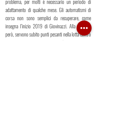
problema, per molti è necessario un periodo di 
adattamento di qualche mese. Gli automatismi di 
corsa non sono semplici da recuperare, come 
insegna l’inizio 2019 di Giovinazzi. Alla Renault, 
però, servono subito punti pesanti nella lotta contro 
McLaren e Racing Point. Esteban è chiamato a una 
stagione molto complessa: dovesse avere successo, 
potrebbe ritrovarsi prima del preventivato con i 
galloni di capo squadra.
Giù la Visiera
Post recenti
Mostra tutti