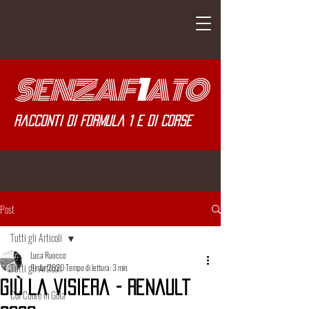
SENZA
F
1
ATO
Racconti di Formula 1 e di corse
Post
Tutti gli Articoli
Luca Ruocco
Tutti gli Articoli
9 mar 2020
Tempo di lettura: 3 min
Giù la Visiera - Renault
Col Cuore in Gola