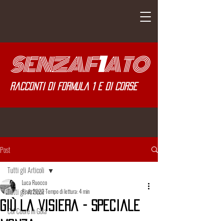
SENZA
F
1
ATO
Racconti di Formula 1 e di corse
Post
Tutti gli Articoli
Luca Ruocco
Tutti gli Articoli
8 set 2022
Tempo di lettura: 4 min
Giù la Visiera - Speciale
Col Cuore in Gola