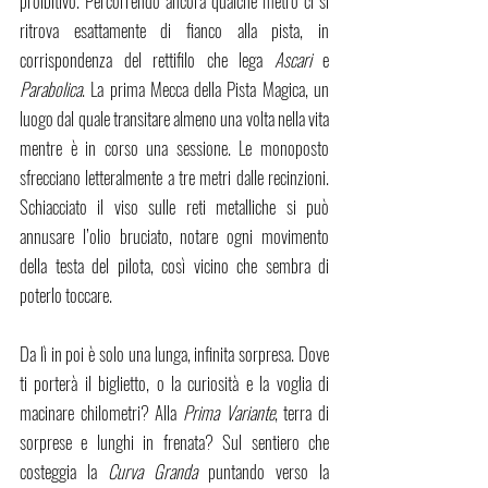
proibitivo. Percorrendo ancora qualche metro ci si 
ritrova esattamente di fianco alla pista, in 
corrispondenza del rettifilo che lega 
Ascari
 e 
Parabolica
. La prima Mecca della Pista Magica, un 
luogo dal quale transitare almeno una volta nella vita 
mentre è in corso una sessione. Le monoposto 
sfrecciano letteralmente a tre metri dalle recinzioni. 
Schiacciato il viso sulle reti metalliche si può 
annusare l’olio bruciato, notare ogni movimento 
della testa del pilota, così vicino che sembra di 
poterlo toccare.
Da lì in poi è solo una lunga, infinita sorpresa. Dove 
ti porterà il biglietto, o la curiosità e la voglia di 
macinare chilometri? Alla 
Prima Variante
, terra di 
sorprese e lunghi in frenata? Sul sentiero che 
costeggia la 
Curva Granda
 puntando verso la 