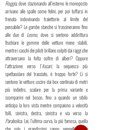
Roggia
, dove stazionando all’esterno le monoposto 
arrivano alle spalle come felini, per poi tuffarsi in 
frenata indovinando traiettorie al limite del 
pensabile? Le gambe stanche si trascineranno fino 
alle due di 
Lesmo
, dove si sentono addirittura 
fischiare le gomme delle vetture meno stabili, 
mentre i caschi dei piloti brillano colpiti dai raggi che 
attraversano la folta coltre di alberi? Oppure 
l’attrazione verso l’
Ascari
, la sequenza più 
spettacolare del tracciato, è troppo forte? Lì si 
sentono le vetture uscire dai box centinaia di metri 
più indietro, scalare per la prima variante e 
scomparire nel bosco, fino a quando un sibilo 
anticipa la loro vista mentre compaiono a velocità 
folli, sinistra, destra, sinistra e via verso la 
Parabolica
. Lei, l’ultima curva, la più famosa, quella 
che solo i grandissimi sanno pennellare alla 