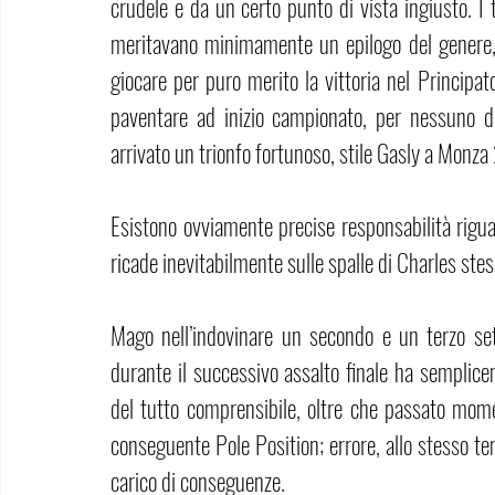
crudele e da un certo punto di vista ingiusto. I t
meritavano minimamente un epilogo del genere, n
giocare per puro merito la vittoria nel Principat
paventare ad inizio campionato, per nessuno d
arrivato un trionfo fortunoso, stile Gasly a Monz
Esistono ovviamente precise responsabilità rigu
ricade inevitabilmente sulle spalle di Charles stes
Mago nell’indovinare un secondo e un terzo sett
durante il successivo assalto finale ha semplic
del tutto comprensibile, oltre che passato mome
conseguente Pole Position; errore, allo stesso t
carico di conseguenze.