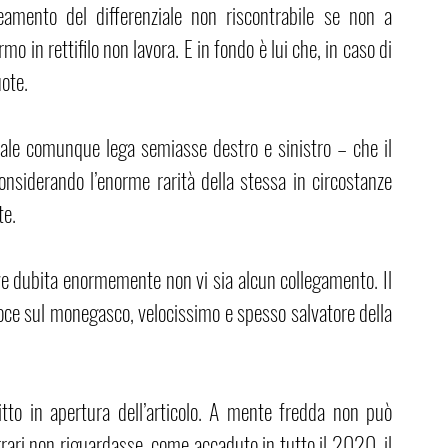
amento del differenziale non riscontrabile se non a 
 in rettifilo non lavora. E in fondo è lui che, in caso di 
uote.
nziale comunque lega semiasse destro e sinistro – che il 
onsiderando l’enorme rarità della stessa in circostanze 
te.
rive dubita enormemente non vi sia alcun collegamento. Il 
roce sul monegasco, velocissimo e spesso salvatore della 
itto in apertura dell’articolo. A mente fredda non può 
rrari non riguardasse, come accaduto in tutto il 2020, il 