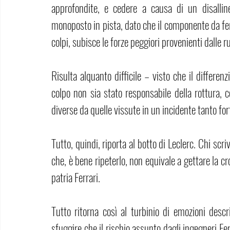
approfondite, e cedere a causa di un disalline
monoposto in pista, dato che il componente da fermo
colpi, subisce le forze peggiori provenienti dalle r
Risulta alquanto difficile – visto che il differe
colpo non sia stato responsabile della rottura, c
diverse da quelle vissute in un incidente tanto for
Tutto, quindi, riporta al botto di Leclerc. Chi sc
che, è bene ripeterlo, non equivale a gettare la c
patria Ferrari.
Tutto ritorna così al turbinio di emozioni descr
sfuggire che il rischio assunto dagli ingegneri Fe