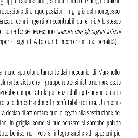
gruppo trasmissione (cambio e differenziale), il quale in 
ocessione di cinque posizioni in griglia del monegasco. 
enza di danni ingenti e riscontrabili da fermi. Allo stesso 
to come fosse necessario 
sperare che gli organi interni 
re i sigilli FIA (e quindi incorrere in una penalità), i 
ta meno approfonditamente dai meccanici di Maranello. 
nalmente, visto che il gruppo ruota sinistro non era stato 
 avrebbe comportato la partenza dalla pit-lane in quanto 
re solo dimostrandone l'inconfutabile rottura. Un rischio 
a deciso di affrontare quello legato alla sostituzione del 
oni in griglia, come si può pensare si sarebbe potuto 
tuto benissimo rivelarsi integro anche ad ispezioni più 