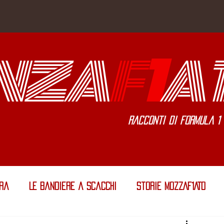
NZA
F
1
A
Racconti di Formula 1 
era
Le Bandiere a Scacchi
Storie MOZZAF1ATO