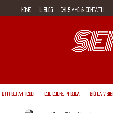
Home
Il Blog
Chi siamo & Contatti
SE
Tutti gli Articoli
Col Cuore in Gola
Giù la Visi