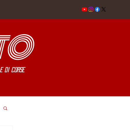
TO
e di corse