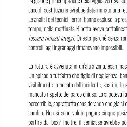
La grande preoccupazione della vigilia verteva sul 
caso di sostituzione avrebbe determinato una retr
Le analisi dei tecnici Ferrari hanno escluso la pres
tempo, nella mattinata Binotto aveva sottolinea
fossero rimasti integri. 
Questo perché senza rompe
controlli agli ingranaggi rimanevano impossibili.
La rottura è avvenuta in un’altra zona, esamina
Un episodio tutt’altro che figlio di negligenza; ba
visibilmente intaccato dall’incidente, sostituirlo
mancato rispetto del parco chiuso. Lo si poteva fa
percorribile, soprattutto considerando che già si er
cambio. Non si sono volute pagare cinque posizi
partire dai box? Inoltre, il semiasse avrebbe po