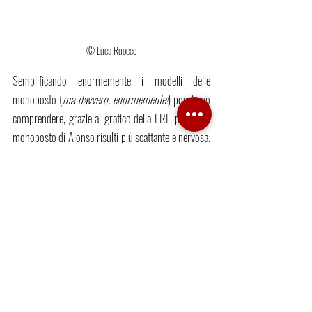
© Luca Ruocco
Semplificando enormemente i modelli delle 
monoposto (
ma davvero, enormemente!
) possiamo 
comprendere, grazie al grafico della FRF, perché la 
monoposto di Alonso risulti più scattante e nervosa. 
Ponendo uguali tra le vetture alcuni parametri 
fondamentali di analisi del genere (rigidezza, 
smorzamento adimensionale), possiamo studiare la 
risposta della RS25 e di una fantomatica SF1000 a 
una forzante verticale (
avvallamenti, cordoli gli 
esempi più banali
). L’unico parametro a variare è la 
massa: 605 kg a secco per le F1 2005, 746 kg per 
quelle 2020. La frequenza propria, data dalla radice 
quadrata del rapporto tra rigidezza e massa, cambia 