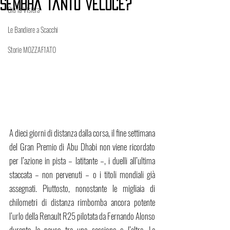
sembra tanto veloce?
Giù la Visiera
Le Bandiere a Scacchi
Storie MOZZAF1ATO
A dieci giorni di distanza dalla corsa, il fine settimana 
del Gran Premio di Abu Dhabi non viene ricordato 
per l’azione in pista – latitante –, i duelli all’ultima 
staccata – non pervenuti – o i titoli mondiali già 
assegnati. Piuttosto, nonostante le migliaia di 
chilometri di distanza rimbomba ancora potente 
l’urlo della Renault R25 pilotata da Fernando Alonso 
durante le pause tra una sessione e l’altra. La 