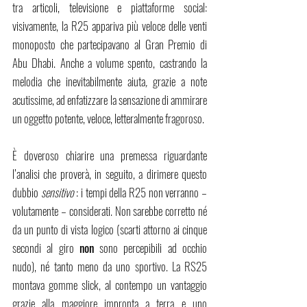
tra articoli, televisione e piattaforme social: 
visivamente, la R25 appariva più veloce delle venti 
monoposto che partecipavano al Gran Premio di 
Abu Dhabi. Anche a volume spento, castrando la 
melodia che inevitabilmente aiuta
, 
grazie a note 
acutissime, ad enfatizzare la sensazione di ammirare 
un oggetto potente, veloce, letteralmente fragoroso. 
È doveroso chiarire una premessa riguardante 
l’analisi che proverà, in seguito, a dirimere questo 
dubbio 
sensitivo 
: i tempi della R25 non verranno – 
volutamente – considerati. Non sarebbe corretto né 
da un punto di vista logico (scarti attorno ai cinque 
secondi al giro 
non
 sono percepibili ad occhio 
nudo), né tanto meno da uno sportivo. La RS25 
montava gomme slick, al contempo un vantaggio 
grazie alla maggiore impronta a terra e uno 