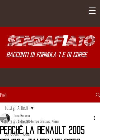
SENZA
F
1
ATO
Racconti di Formula 1 e di corse
Post
Tutti gli Articoli
Luca Ruocco
Tutti gli Articoli
23 dic 2020
Tempo di lettura: 4 min
Perché la Renault 2005
Col Cuore in Gola