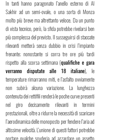
In tanti hanno paragonato l’anello esterno di Al 
Sakhir ad un semi-ovale, o una sorta di Monza 
molto più breve ma altrettanto veloce. Da un punto 
di vista tecnico, però, la sfida potrebbe rivelarsi ben 
più complessa del previsto. Il susseguirsi di staccate 
rilevanti metterà senza dubbio in crisi l’impianto 
frenante; nonostante si corra tre ore più tardi 
rispetto alla scorsa settimana (
qualifiche e gara 
verranno disputate alle 18 italiane
), le 
temperature rimarranno miti, e l’asfalto ovviamente 
non subirà alcuna variazione. La lunghezza 
contenuta dei rettifili renderà le poche curve presenti 
nel giro decisamente rilevanti in termini 
prestazionali, oltre a ridurre la necessità di scaricare 
l’aerodinamica delle monoposto per fendere l’aria ad 
altissime velocità. L’unione di questi fattori potrebbe 
portare qualche scuderia ad azzardare un assetto 