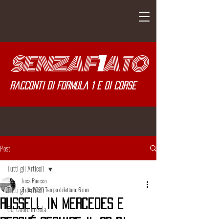
SENZA
F
1
ATO
Racconti di Formula 1 e di corse
Post
Tutti gli Articoli
Luca Ruocco
Tutti gli Articoli
3 dic 2020
Tempo di lettura: 6 min
Russell in Mercedes e
Col Cuore in Gola