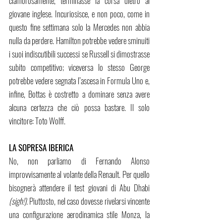
clamorosamente, terminasse la corsa dietro al 
giovane inglese. Incuriosisce, e non poco, come in 
questo fine settimana solo la Mercedes non abbia 
nulla da perdere. Hamilton potrebbe vedere sminuiti 
i suoi indiscutibili successi se Russell si dimostrasse 
subito competitivo; viceversa lo stesso George 
potrebbe vedere segnata l’ascesa in Formula Uno e, 
infine, Bottas è costretto a dominare senza avere 
alcuna certezza che ciò possa bastare. Il solo 
vincitore: Toto Wolff.
LA SOPRESA IBERICA 
No, non parliamo di Fernando Alonso 
improvvisamente al volante della Renault. Per quello 
bisognerà attendere il test giovani di Abu Dhabi 
(sigh!). 
Piuttosto, nel caso dovesse rivelarsi vincente 
una configurazione aerodinamica stile Monza, la 