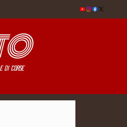
TO
e di corse