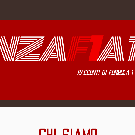
NZA
F
1
A
Racconti di Formula 1 