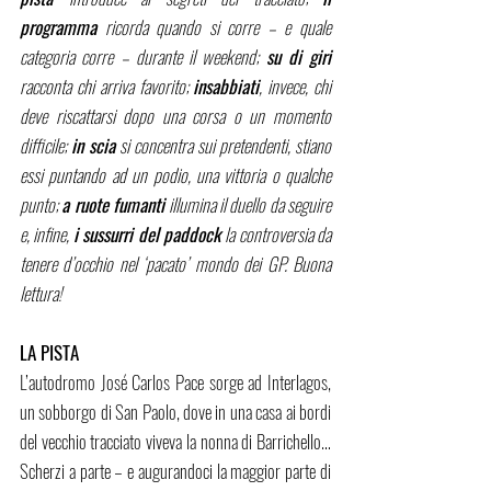
programma
 ricorda quando si corre – e quale 
categoria corre – durante il weekend; 
su di giri
racconta chi arriva favorito; 
insabbiati
, invece, chi 
deve riscattarsi dopo una corsa o un momento 
difficile; 
in scia
 si concentra sui pretendenti, stiano 
essi puntando ad un podio, una vittoria o qualche 
punto; 
a ruote fumanti
 illumina il duello da seguire 
e, infine, 
i sussurri del paddock 
la controversia da 
tenere d’occhio nel ‘pacato’ mondo dei GP. Buona 
lettura!
LA PISTA
L’autodromo José Carlos Pace sorge ad Interlagos, 
un sobborgo di San Paolo, dove in una casa ai bordi 
del vecchio tracciato viveva la nonna di Barrichello… 
Scherzi a parte – e augurandoci la maggior parte di 