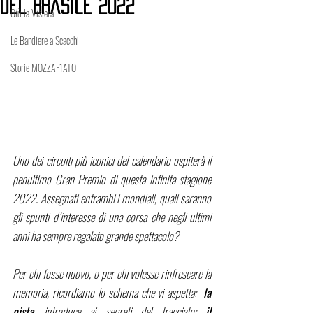
del Brasile 2022
Giù la Visiera
Le Bandiere a Scacchi
Storie MOZZAF1ATO
Uno dei circuiti più iconici del calendario ospiterà il 
penultimo Gran Premio di questa infinita stagione 
2022. Assegnati entrambi i mondiali, quali saranno 
gli spunti d’interesse di una corsa che negli ultimi 
anni ha sempre regalato grande spettacolo?
Per chi fosse nuovo, o per chi volesse rinfrescare la 
memoria, ricordiamo lo schema che vi aspetta:  
la 
pista 
introduce ai segreti del tracciato; 
il 