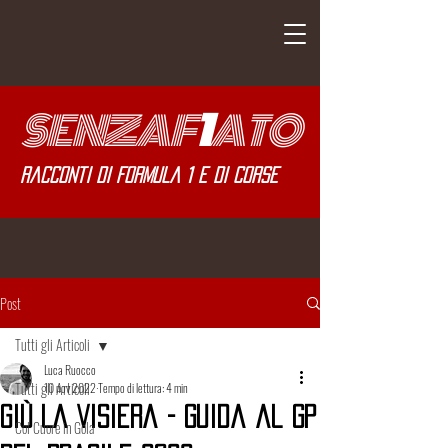
SENZA
F
1
ATO
Racconti di Formula 1 e di corse
Post
Tutti gli Articoli
Luca Ruocco
Tutti gli Articoli
10 nov 2022
Tempo di lettura: 4 min
Giù La Visiera - Guida al GP
Col Cuore in Gola