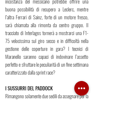
incostanza del messicano potrebbe offrire una 
buona possibilità di recupero a Leclerc, mentre 
l’altra Ferrari di Sainz, forte di un motore fresco, 
sarà chiamata alla rimonta da centro gruppo. Il 
tracciato di Interlagos tornerà a mostrarci una F1-
75 velocissima sul giro secco e in difficoltà nella 
gestione delle coperture in gara? I tecnici di 
Maranello saranno capaci di indovinare l’assetto 
perfetto e sfruttare le peculiarità di un fine settimana 
caratterizzato dalla sprint race?
I SUSSURRI DEL PADDOCK
Rimangono solamente due sedili da assegnare per la 
stagione 2023. 
La 
Williams 
ha annunciato nel fine settimana di 
Austin l’arrivo di Logan Sargeant, a patto che il 
ragazzo statunitense guadagni la superlicenza 