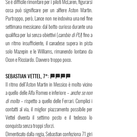
Se è difficile rimontare per i piloti McLaren, figurarsi 
cosa può significare per un alfiere Aston Martin. 
Purtroppo, però, Lance non ne indovina una nel fine 
settimana messicano: dal botto curioso durante una 
qualifica per lui senza obiettivi (
cambio di PU
) fino a 
un ritmo insufficiente, il canadese supera in pista 
solo Mazepin e le Williams, rimanendo lontano da 
Ocon e Ricciardo. Davvero troppo poco.
SEBASTIAN VETTEL, 7°: 🏁🏁🏁🏁 
Il ritmo dell’Aston Martin in Messico è molto vicino 
a quello delle Alfa Romeo e inferiore – 
anche se non 
di molto
 – rispetto a quello delle Ferrari. Complici i 
contatti al via, il miglior piazzamento possibile per 
Vettel diventa il settimo posto e il tedesco lo 
conquista senza troppi sforzi.
Dimenticato dalla regia, Sebastian confeziona 71 giri 