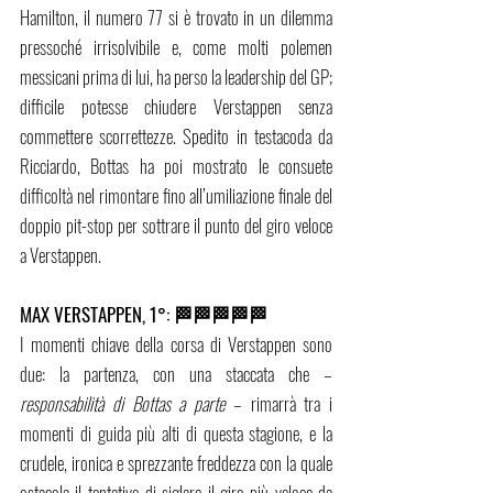
Hamilton, il numero 77 si è trovato in un dilemma 
pressoché irrisolvibile e, come molti polemen 
messicani prima di lui, ha perso la leadership del GP; 
difficile potesse chiudere Verstappen senza 
commettere scorrettezze. Spedito in testacoda da 
Ricciardo, Bottas ha poi mostrato le consuete 
difficoltà nel rimontare fino all’umiliazione finale del 
doppio pit-stop per sottrare il punto del giro veloce 
a Verstappen. 
MAX VERSTAPPEN, 1°: 🏁🏁🏁🏁🏁
I momenti chiave della corsa di Verstappen sono 
due: la partenza, con una staccata che – 
responsabilità di Bottas a parte
 – rimarrà tra i 
momenti di guida più alti di questa stagione, e la 
crudele, ironica e sprezzante freddezza con la quale 
ostacola il tentativo di siglare il giro più veloce da 