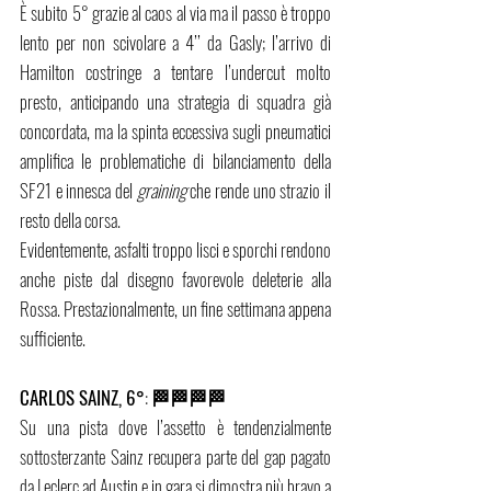
È subito 5° grazie al caos al via ma il passo è troppo 
lento per non scivolare a 4’’ da Gasly; l’arrivo di 
Hamilton costringe a tentare l’undercut molto 
presto, anticipando una strategia di squadra già 
concordata, ma la spinta eccessiva sugli pneumatici 
amplifica le problematiche di bilanciamento della 
SF21 e innesca del 
graining
 che rende uno strazio il 
resto della corsa.
Evidentemente, asfalti troppo lisci e sporchi rendono 
anche piste dal disegno favorevole deleterie alla 
Rossa. Prestazionalmente, un fine settimana appena 
sufficiente.
CARLOS SAINZ, 6°
: 
🏁🏁🏁🏁 
Su una pista dove l’assetto è tendenzialmente 
sottosterzante Sainz recupera parte del gap pagato 
da Leclerc ad Austin e in gara si dimostra più bravo a 