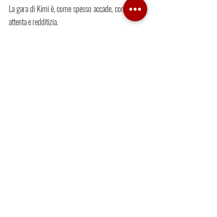
La gara di Kimi è, come spesso accade, consistente, 
attenta e redditizia. 
L’unico neo è lo scatto al via, durante il quale perde 
troppe posizioni che lo costringono al soprasso di 
Russell in ripartenza, una manovra che lo fa 
sganciare dal treno Vettel del quale altrimenti 
mantiene il ritmo per tutta la gara.
ANTONIO GIOVINAZZI, 11°: 🏁🏁🏁🏁
Immaginare complotti non è mai esercizio salutare. 
Non vogliamo neanche credere per un momento che 
in Alfa Romeo penalizzino apposta Antonio: i soldi 
del mondiale Costruttori fanno gola e, soprattutto, 
un buon risultato del pugliese non pregiudica di 
certo lo scegliere al suo posto i renminbi (
e solo 
quelli
) di Zhou.