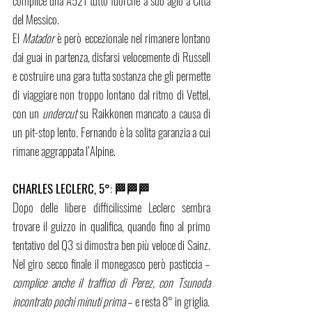
complice una A521 tutto fuorché a suo agio a Città 
del Messico.
El 
Matador
 è però eccezionale nel rimanere lontano 
dai guai in partenza, disfarsi velocemente di Russell 
e costruire una gara tutta sostanza che gli permette 
di viaggiare non troppo lontano dal ritmo di Vettel, 
con un 
undercut 
su Raikkonen mancato a causa di 
un pit-stop lento. Fernando è la solita garanzia a cui 
rimane aggrappata l’Alpine.
CHARLES LECLERC, 5°
: 
🏁🏁🏁 
Dopo delle libere difficilissime Leclerc sembra 
trovare il guizzo in qualifica, quando fino al primo 
tentativo del Q3 si dimostra ben più veloce di Sainz. 
Nel giro secco finale il monegasco però pasticcia – 
complice anche il traffico di Perez, con Tsunoda 
incontrato pochi minuti prima
 – e resta 8° in griglia.