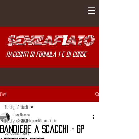
SENZA
F
1
ATO
Racconti di Formula 1 e di corse
Post
Tutti gli Articoli
Luca Ruocco
Tutti gli Articoli
8 nov 2021
Tempo di lettura: 7 min
Bandiere a Scacchi - GP
Col Cuore in Gola