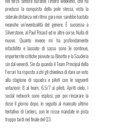
nel terzo settore durante l’intero weekend, che ha 
precluso la conquista della pole stessa, vista la 
siderale distanza nel ritmo gara non sarebbe bastata 
neanche un’eventualità del genere. È successo a 
Silverstone, al Paul Ricard ed in altre corse. Nulla di 
nuovo. Quanto invece mi ha profondamente 
infastidito e lasciato di sasso sono le continue, 
imperterrite critiche piovute su Binotto e la Scuderia 
sin dal venerdì. Sin da quando il Team Principal della 
Ferrari ha risposto a chi gli chiedeva di dare un voto 
alla stagione di squadra e piloti con le seguenti 
votazioni: 8 al team, 6,5/7 ai piloti. Apriti cielo, i 
social network sono esplosi, per poi rincarare la 
dose il giorno dopo, in seguito al mancato ultimo 
tentativo di Leclerc, con le rosse mandate in pista 
troppo tardi nel finale del Q3.