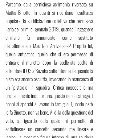
Partiamo dalla perniciosa acrimonia riversata su 
Mattia Binotto. In quanti si ricordano l’esultanza 
popolare, la soddisfazione collettiva che permeava 
l’aria dei primi di gennaio 2019, quando l’ingegnere 
emiliano fu annunciato come sostituto 
dell’allontanato Maurizio Arrivabene? Proprio lui, 
quello antipatico, quello che si era permesso di 
criticare il muretto dopo la scellerata scelta di 
affrontare il Q3 a Suzuka sulle intermedie quando la 
pista era ancora asciutta, invocando la mancanza di 
un ‘pistaiolo’ in squadra. Critica ineccepibile ma 
probabilmente inopportuna, questo non lo si nega. I 
panni si sporchi si lavano in famiglia. Quando però 
lo fa Binotto, non va bene. Al di là della questione del 
voto, a riguardo della quale mi permetto di 
sottolineare un concetto secondo me lineare e 
logico: la massima figura interna di una scuderia 