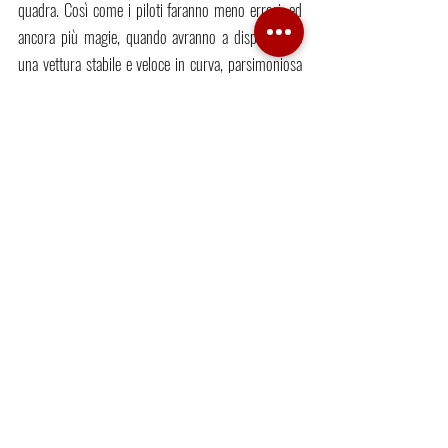
quadra. Così come i piloti faranno meno errori, ed 
ancora più magie, quando avranno a disposizione 
una vettura stabile e veloce in curva, parsimoniosa 
nei consumi ed affidabile in tutte le sue componenti. 
Aspettarsi prestazioni non conseguibili, salvo poi 
accanirsi nella spasmodica ricerca di responsabili 
delle sconfitte, è folle ed inconcludente. Se manca 
una presidenza forte mediaticamente, se Binotto ci 
prova ma più di tanto non può fare, dovrebbe essere 
chiunque vuole bene alla Ferrari a creare una bolla 
intorno a Maranello. Per battere questa Mercedes 
serve una monoposto perfetta: imparando dai propri 
errori si può provare ad ottenerla, intanto si eviti 
l’accanimento continuo ed ingiusto. In Ferrari 
nessuno si diverte a perdere. Lasciateli lavorare in 
pace, e magari la vettura 2020 non sarà l’unico, 
vero problema dell’ennesima stagione dominata da 