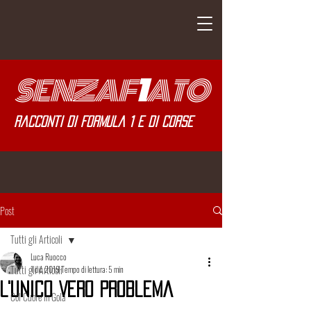
SENZA
F
1
ATO
Racconti di Formula 1 e di corse
Post
Tutti gli Articoli
Luca Ruocco
Tutti gli Articoli
1 dic 2019
Tempo di lettura: 5 min
L'unico Vero Problema
Col Cuore in Gola