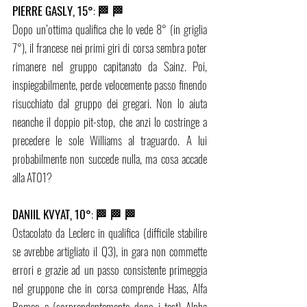
PIERRE GASLY, 15°
: 
🏁 🏁
Dopo un’ottima qualifica che lo vede 8° (in griglia 
7°), il francese nei primi giri di corsa sembra poter 
rimanere nel gruppo capitanato da Sainz. Poi, 
inspiegabilmente, perde velocemente passo finendo 
risucchiato dal gruppo dei gregari. Non lo aiuta 
neanche il doppio pit-stop, che anzi lo costringe a 
precedere le sole Williams al traguardo. A lui 
probabilmente non succede nulla, ma cosa accade 
alla AT01?  
DANIIL KVYAT, 10°
: 
🏁 🏁 🏁
Ostacolato da Leclerc in qualifica (difficile stabilire 
se avrebbe artigliato il Q3), in gara non commette 
errori e grazie ad un passo consistente primeggia 
nel gruppone che in corsa comprende Haas, Alfa 
Romeo e (sorprendentemente dopo i test) Alpha 