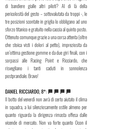
di bandiere gialle altri piloti? Al di là della 
pericolosità del gesto – sottovalutata da troppi -, le 
tre posizioni scontate in griglia lo obbligano ad uno 
sforzo titanico e gratuito nella caccia al quinto posto. 
Ottenuto comunque grazie a una corsa attenta (oltre 
che stoica visti i dolori al petto), impreziosita da 
un’ottima gestione gomme e da due giri finali, con i 
sorpassi alle Racing Point e Ricciardo, che 
risvegliano i tanti caduti in sonnolenza 
postprandiale. Bravo!
DANIEL RICCIARDO, 8°: 🏁 🏁 🏁 🏁
Il botto del venerdì non avrà di certo aiutato il clima 
in squadra, a lui silenziosamente ostile almeno per 
quanto riguarda la dirigenza rimasta offesa dalle 
vicende di mercato. Non va forte quanto Ocon il 