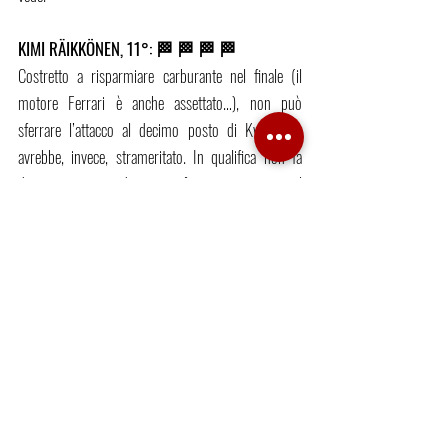
KIMI 
RÄIKKÖNEN
, 11°: 🏁 🏁 🏁 🏁
Costretto a risparmiare carburante nel finale (il 
motore Ferrari è anche assettato…), non può 
sferrare l’attacco al decimo posto di Kvyat che 
avrebbe, invece, strameritato. In qualifica non fa 
danni, in partenza deve quasi fermarsi per evitare il 
contatto Vettel-Leclerc, ma dal giro successivo 
mostra tutta la sua proverbiale maestria nel gestire 
la corsa. Surclassa Giovinazzi nel passo gara, riesce 
ad esaltare una strategia alternativa e vincerebbe 
senza grossi patemi la corsa di ‘serie B’, non fosse 
appunto per la sete del propulsore. Una garanzia. 
ANTONIO GIOVINAZZI, 14°: 🏁 🏁
Stavolta Antonio fatica moltissimo. In qualifica è 