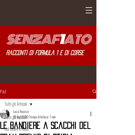
SENZA
F
1
ATO
Racconti di Formula 1 e di corse
Post
Tutti gli Articoli
Luca Ruocco
Tutti gli Articoli
13 lug 2020
Tempo di lettura: 7 min
Le Bandiere a Scacchi del
Col Cuore in Gola