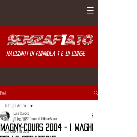
SENZA
F
1
ATO
Racconti di Formula 1 e di corse
Post
Tutti gli Articoli
Luca Ruocco
Tutti gli Articoli
21 lug 2022
Tempo di lettura: 5 min
Magny-Cours 2004 - I Maghi
Col Cuore in Gola