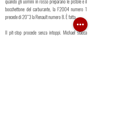
quando gli uomini in rosso preparano le pistole e il 
bocchettone del carburante, la F2004 numero 1 
precede di 20’’3 la Renault numero 8. È fatta.
Il pit-stop procede senza intoppi. Michael stacca 
perfettamente la frizione, percorre la corsia box a 
100 km/h e, una volta tolto il limitatore, si tuffa 
nella lunghissima curva 
Estoril. 
Al 1° posto, con 4’’3 
di vantaggio e gomme nuove. 
Sempre loro. Schumi, Ross Brawn, Jean Todt, i 
meccanici della Rossa, le gomme Bridgestone e la 
F2004. Imbattibili, più forti di tutti anche nelle 
giornate che non li vedono favoriti. Dominanti 
prendendo subito il comando della corsa o 
inventandosi strategie al limite del possibile, aiutate 
da una monoposto perfetta, certo, eppure 