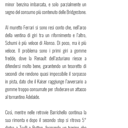
minor benzina imbarcata, e solo parzialmente un 
segno del consumo più contenuto delle Bridgestone. 
Al muretto Ferrari si sono resi conto che, nell’arco 
della ventina di giri tra un rifornimento e l’altro, 
Schumi è più veloce di Alonso. Di poco, ma è più 
veloce. Il problema sono i primi giri a gomme 
fredde, dove la Renault dell’asturiano riesce a 
difendersi molto bene, garantendo un tesoretto di 
secondi che rendono quasi impossibile il sorpasso 
in pista, dato che il Kaiser raggiunge l’avversario a 
gomme troppo consumate per sfoderare un attacco 
al tornantino Adelaide.
Così, mentre nelle retrovie Barrichello continua la 
sua rimonta e dopo il secondo stop si ritrova 5° 
dietro a Trulli e Button, formando un trenino che 