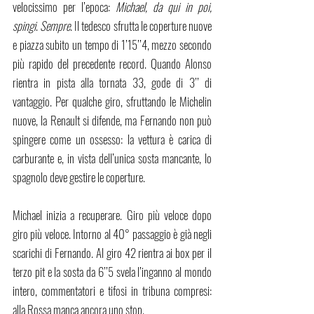
velocissimo per l’epoca:
 Michael, da qui in poi, 
spingi
. 
Sempre
. Il tedesco sfrutta le coperture nuove 
e piazza subito un tempo di 1’15’’4, mezzo secondo 
più rapido del precedente record. Quando Alonso 
rientra in pista alla tornata 33, gode di 3’’ di 
vantaggio. Per qualche giro, sfruttando le Michelin 
nuove, la Renault si difende, ma Fernando non può 
spingere come un ossesso: la vettura è carica di 
carburante e, in vista dell’unica sosta mancante, lo 
spagnolo deve gestire le coperture.
Michael inizia a recuperare. Giro più veloce dopo 
giro più veloce. Intorno al 40° passaggio è già negli 
scarichi di Fernando. Al giro 42 rientra ai box per il 
terzo pit e la sosta da 6’’5 svela l’inganno al mondo 
intero, commentatori e tifosi in tribuna compresi: 
alla Rossa manca ancora uno stop. 