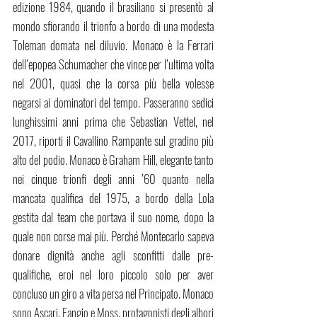
edizione 1984, quando il brasiliano si presentò al 
mondo sfiorando il trionfo a bordo di una modesta 
Toleman domata nel diluvio. Monaco è la Ferrari 
dell’epopea Schumacher che vince per l’ultima volta 
nel 2001, quasi che la corsa più bella volesse 
negarsi ai dominatori del tempo. Passeranno sedici 
lunghissimi anni prima che Sebastian Vettel, nel 
2017, riporti il Cavallino Rampante sul gradino più 
alto del podio. Monaco è Graham Hill, elegante tanto 
nei cinque trionfi degli anni ’60 quanto nella 
mancata qualifica del 1975, a bordo della Lola 
gestita dal team che portava il suo nome, dopo la 
quale non corse mai più. Perché Montecarlo sapeva 
donare dignità anche agli sconfitti dalle pre-
qualifiche, eroi nel loro piccolo solo per aver 
concluso un giro a vita persa nel Principato. Monaco 
sono Ascari, Fangio e Moss, protagonisti degli albori 