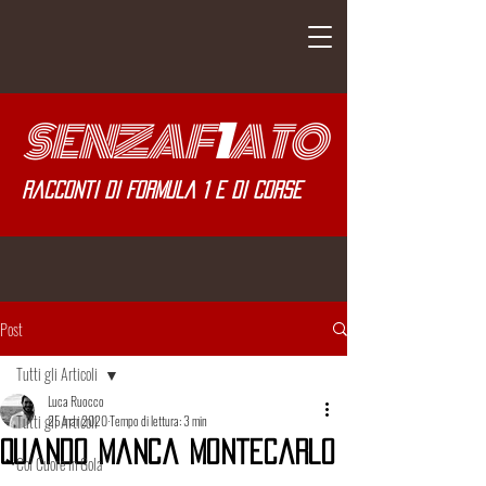
SENZA
F
1
ATO
Racconti di Formula 1 e di corse
Post
Tutti gli Articoli
Luca Ruocco
Tutti gli Articoli
25 mar 2020
Tempo di lettura: 3 min
Quando Manca Montecarlo
Col Cuore in Gola