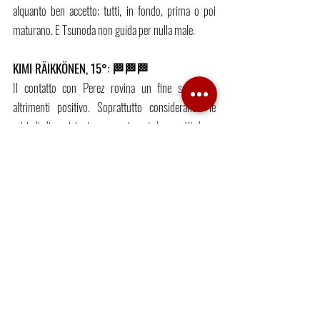
alquanto ben accetto; tutti, in fondo, prima o poi 
maturano. E Tsunoda non guida per nulla male.
KIMI
RÄIKKÖNEN
, 15°: 🏁🏁🏁
Il contatto con Perez rovina un fine settimana 
altrimenti positivo. Soprattutto considerando le 
miriadi di posizioni recuperate nei due scatti dopo 
una qualifica difficile. Il frustrante problema, però, è 
che il recupero dell’Alfa si ferma sempre al primo 
giro; da lì in poi, rimanere in zona punti è quasi 
impossibile. Come puntualmente accaduto a 
Silverstone.
ANTONIO GIOVINAZZI, 13°: 🏁🏁
Un fine settimana che sulla carta doveva favorirlo lo 
vede in realtà soccombere all’esperienza di 
Raikkonen, il che annulla l’ormai solita qualifica 