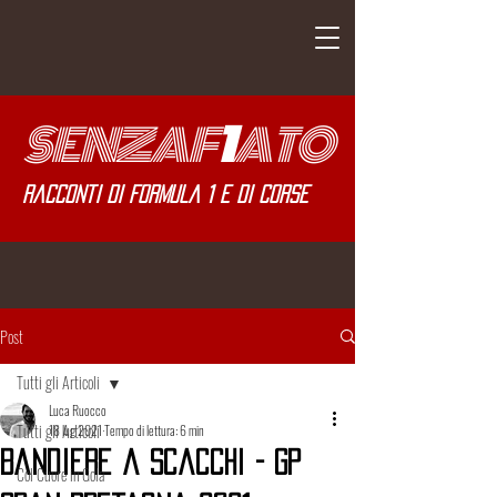
SENZA
F
1
ATO
Racconti di Formula 1 e di corse
Post
Tutti gli Articoli
Luca Ruocco
Tutti gli Articoli
18 lug 2021
Tempo di lettura: 6 min
Bandiere a Scacchi - GP
Col Cuore in Gola