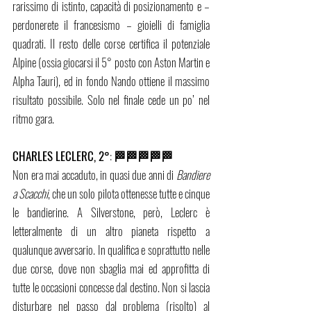
rarissimo di istinto, capacità di posizionamento e – 
perdonerete il francesismo – gioielli di famiglia 
quadrati. Il resto delle corse certifica il potenziale 
Alpine (ossia giocarsi il 5° posto con Aston Martin e 
Alpha Tauri), ed in fondo Nando ottiene il massimo 
risultato possibile. Solo nel finale cede un po’ nel 
ritmo gara.
CHARLES LECLERC, 2°
: 
🏁🏁🏁🏁🏁
Non era mai accaduto, in quasi due anni di 
Bandiere 
a Scacchi
, che un solo pilota ottenesse tutte e cinque 
le bandierine. A Silverstone, però, Leclerc è 
letteralmente di un altro pianeta rispetto a 
qualunque avversario. In qualifica e soprattutto nelle 
due corse, dove non sbaglia mai ed approfitta di 
tutte le occasioni concesse dal destino. Non si lascia 
disturbare nel passo dal problema (risolto) al 