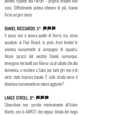
almeno rispetto alla Ferrari – proprio brillanti non 
sono. Difficilmente poteva ottenere di più, tranne 
forse sul giro secco.
DANIEL RICCIARDO, 5°: 🏁🏁🏁
Il passo non è ancora quello di Norris ma, come 
accaduto al Paul Ricard, la pista 
front limited 
lo 
avvicina nuovamente al compagno di squadra. 
Alcuni sprazzi del vecchio Daniel, comunque, 
emergono nei duelli con Alonso sia al sabato che alla 
domenica, e resistere a Sainz per tanti giri non è di 
certo stata impresa banale. È sulla strada verso il 
diventare nuovamente un valore aggiunto?
LANCE STROLL, 8°: 🏁🏁🏁
Silverstone non sorride minimamente all’Aston 
Martin, con la AMR21 che seppur dotata del mega 