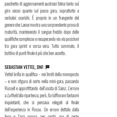
pacchetto di aggiornamenti austriaci fatica tanto sul 
giro secco quanto sul passo gara, soprattutto a 
serbatoi scarichi. È proprio in un frangente del 
genere che Lance mostra una sorprendente prova di 
maturità, mantenendo il sangue freddo dopo delle 
qualifiche complesse e recuperando via via posizioni 
tra gara sprint e corsa vera. Tutto sommato, il 
bottino di punti finale è più che ben accetto.
SEBASTIAN VETTEL, DNF: 🏁
Vettel brilla in qualifica – nei limiti della monoposto 
– e non sfigura di certo nella mini-gara, passando 
Russell e approfittando dell’uscita di Sainz. L’errore 
a 
Luffield
 alla ripartenza, però, fa riaffiorare fantasmi 
inquietanti, che si pensava relegati al finale 
dell’esperienza in Rosso. Un errore dettato dalla 
foga e l’aria sporca, per carità, ma di certo 