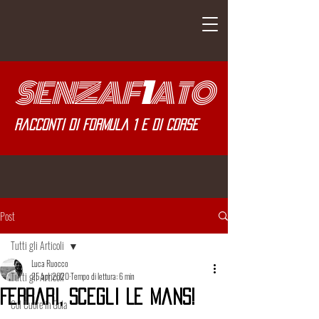
SENZA
F
1
ATO
Racconti di Formula 1 e di corse
Post
Tutti gli Articoli
Luca Ruocco
Tutti gli Articoli
25 apr 2020
Tempo di lettura: 6 min
Ferrari, scegli Le Mans!
Col Cuore in Gola