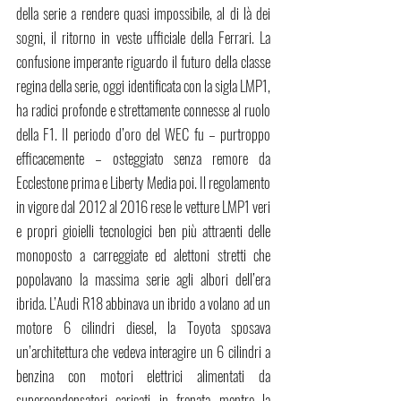
della serie a rendere quasi impossibile, al di là dei 
sogni, il ritorno in veste ufficiale della Ferrari. La 
confusione imperante riguardo il futuro della classe 
regina della serie, oggi identificata con la sigla LMP1, 
ha radici profonde e strettamente connesse al ruolo 
della F1. Il periodo d’oro del WEC fu – purtroppo 
efficacemente – osteggiato senza remore da 
Ecclestone prima e Liberty Media poi. Il regolamento 
in vigore dal 2012 al 2016 rese le vetture LMP1 veri 
e propri gioielli tecnologici ben più attraenti delle 
monoposto a carreggiate ed alettoni stretti che 
popolavano la massima serie agli albori dell’era 
ibrida. L’Audi R18 abbinava un ibrido a volano ad un 
motore 6 cilindri diesel, la Toyota sposava 
un’architettura che vedeva interagire un 6 cilindri a 
benzina con motori elettrici alimentati da 
supercondensatori caricati in frenata mentre la 