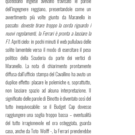
quotidiano inglese avevano travisato le parole 
dell’ingegnere reggiano, presentandole come un 
avvertimento più volte giunto da Maranello in 
passato: 
doveste tirare troppo la corda riguardo i 
nuovi regolamenti, la Ferrari è pronta a lasciare la 
F1. 
Apriti cielo: in pochi minuti il web pullulava delle 
solite lamentele verso il modo di esercitare il peso 
politico della Scuderia da parte dei vertici di 
Maranello. La nota di chiarimento prontamente 
diffusa dall’ufficio stampa del Cavallino ha avuto un 
duplice effetto: placare le polemiche e, soprattutto, 
non lasciare spazio ad alcuna interpretazione. Il 
significato delle parole di Binotto è diventato così del 
tutto inequivocabile: se il Budget Cap dovesse 
raggiungere una soglia troppo bassa – eventualità 
del tutto irragionevole ed ora osteggiata, guarda 
caso, anche da Toto Wolff -, la Ferrari prenderebbe 