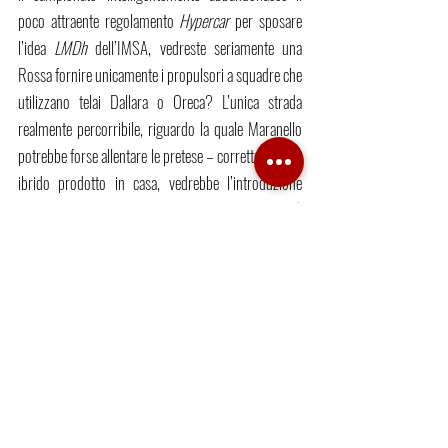
poco attraente regolamento 
Hypercar
 per sposare 
l’idea 
LMDh
 dell’IMSA, vedreste seriamente una 
Rossa fornire unicamente i propulsori a squadre che 
utilizzano telai Dallara o Oreca? L’unica strada 
realmente percorribile, riguardo la quale Maranello 
potrebbe forse allentare le pretese – corrette – di un 
ibrido prodotto in casa, vedrebbe l’introduzione 
nella classe regina di una sorta di GTEplus, come già 
suggerito dalla stessa Ferrari assieme a Ford e 
Porsche. L’idea di sviluppare semi-prototipi sulla 
base di modelli come la 911 o la F8 Tributo 
allargherebbe enormemente la platea di Case 
interessate, e se correttamente gestita porterebbe al 
successo una soluzione più volte accarezzata in 
passato dal mondo Endurance con le varie 
Silhouette del Gruppo 5 anni '70 o le GT1 di fine 