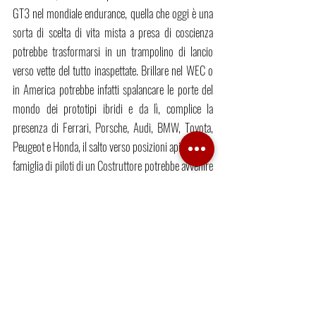
GT3 nel mondiale endurance, quella che oggi è una 
sorta di scelta di vita mista a presa di coscienza 
potrebbe trasformarsi in un trampolino di lancio 
verso vette del tutto inaspettate. Brillare nel WEC o 
in America potrebbe infatti spalancare le porte del 
mondo dei prototipi ibridi e da lì, complice la 
presenza di Ferrari, Porsche, Audi, BMW, Toyota, 
Peugeot e Honda, il salto verso posizioni apicali nella 
famiglia di piloti di un Costruttore potrebbe avvenire 
senza enormi ostacoli. In fondo, i nuovi regolamenti 
per il mondiale endurance promettono un ritorno 
agli anni d'oro della categoria, il che renderà le corse 
di durata estremamente formative sia dal punto di 
vista del pilotaggio che da quello gestionale; non è 
utopico pensare che, tra meno di un lustro, qualche 
giovane pilota segua le orme di Jochen Rindt e vinca 