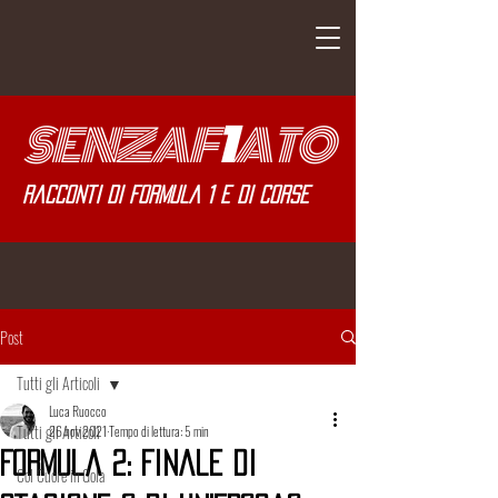
SENZA
F
1
ATO
Racconti di Formula 1 e di corse
Post
Tutti gli Articoli
Luca Ruocco
Tutti gli Articoli
26 nov 2021
Tempo di lettura: 5 min
Formula 2: Finale di
Col Cuore in Gola