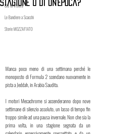
Stagione o di un'Epoca?
Giù la Visiera
Le Bandiere a Scacchi
Storie MOZZAF1ATO
Manca poco meno di una settimana perché le 
monoposto di Formula 2 scendano nuovamente in 
pista a Jeddah, in Arabia Saudita. 
I motori Mecachrome si accenderanno dopo nove 
settimane di silenzio assoluto, un lasso di tempo fin 
troppo simile ad una pausa invernale. Non che sia la 
prima volta, in una stagione segnata da un 
calendario eccessivamente spezzettato e da un 