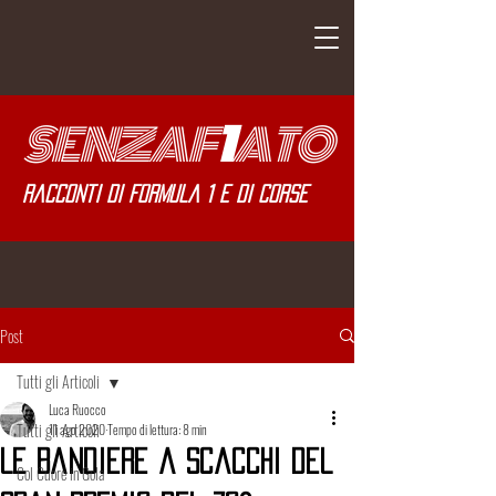
SENZA
F
1
ATO
Racconti di Formula 1 e di corse
Post
Tutti gli Articoli
Luca Ruocco
Tutti gli Articoli
11 ago 2020
Tempo di lettura: 8 min
Le Bandiere a Scacchi del
Col Cuore in Gola