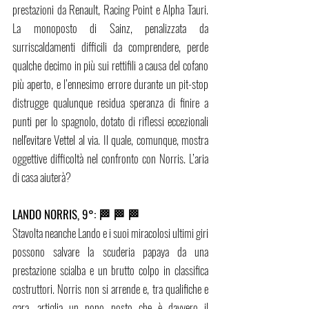
prestazioni da Renault, Racing Point e Alpha Tauri. 
La monoposto di Sainz, penalizzata da 
surriscaldamenti difficili da comprendere, perde 
qualche decimo in più sui rettifili a causa del cofano 
più aperto, e l’ennesimo errore durante un pit-stop 
distrugge qualunque residua speranza di finire a 
punti per lo spagnolo, dotato di riflessi eccezionali 
nell'evitare Vettel al via. Il quale, comunque, mostra 
oggettive difficoltà nel confronto con Norris. L’aria 
di casa aiuterà?
LANDO NORRIS, 9°: 🏁 🏁 🏁
Stavolta neanche Lando e i suoi miracolosi ultimi giri 
possono salvare la scuderia papaya da una 
prestazione scialba e un brutto colpo in classifica 
costruttori. Norris non si arrende e, tra qualifiche e 
gara, artiglia un nono posto che è davvero il 