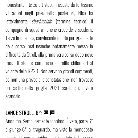
nonostante il terzo pit-stop, innescato da fortissime 
vibrazioni negli pneumatici posteriori, Nico ha 
letteralmente 
sbertucciato 
(termine tecnico) il 
compagno di squadra nonché erede della scuderia. 
Terzo in qualifica, convincente quinto per gran parte 
della corsa, mai neanche lontanamente messo in 
difficoltà da Stroll, alla prima vera corsa dopo nove 
mesi di stop e con meno di mille chilometri al 
volante della RP20. Non servono grandi commenti, 
se non una prevedibile constatazione: non trovasse 
un sedile nella griglia 2021 sarebbe un vero 
scandalo. 
LANCE STROLL, 6°: 🏁 🏁 
Anonimo. Semplicemente anonimo. È vero, parte 6° 
e giunge 6° al traguardo, ma visto la monoposto 
che si ritrova a guidare un risultato del genere 