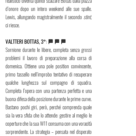
realistico diventa quindi scalzare Bottas dalla piazza 
d’onore dopo un intero weekend alle sue spalle. 
Lewis, allungando magistralmente il secondo 
stint
, 
ci riesce. 
VALTTERI BOTTAS, 3°: 🏁 🏁 🏁 
Sornione durante le libere, completa senza grossi 
problemi il lavoro di preparazione alla corsa di 
domenica. Ottiene una pole position convincente, 
primo tassello nell’improbo tentativo di recuperare 
qualche lunghezza sul compagno di squadra. 
Completa l’opera con una partenza perfetta e una 
buona difesa della posizione durante le prime curve. 
Bastano pochi giri, però, perché comprenda quale 
sia la vera sfida che lo attende: gestire al meglio le 
coperture che la sua W11 consuma con una voracità 
sorprendente. La strategia – pensata nel disperato 