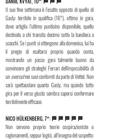
DANIIL KVYAT, 10°
: 
🏁 🏁 🏁
Il suo fine settimana è l’esatto opposto di quello di 
Gasly: terribile in qualifica (16°), ottimo in gara, 
dove artiglia l’ultimo punticino disponibile, quello 
destinato a chi transita decimo sotto la bandiera a 
scacchi. Se i punti si ottengono alla domenica, lui ha 
il pregio di esaltarsi proprio quando conta, 
mostrando un passo gara talmente buono da 
convincere gli strateghi Ferrari dell'impossibilità di 
un 
overcut
 nei suoi confornti da parte di Vettel. Non 
sarà spettacolare quanto Gasly, ma quando tutto 
gira per il verso giusto sembra sapersi confermare 
terribilmente efficace. 
NICO HÜLKENBERG, 7°: 🏁 🏁 🏁 🏁 🏁
Non servono proprio teorie cospirazioniste o 
ragionamenti, seppur logici, all’insegna del sospetto: 