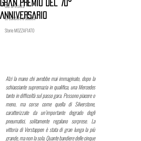
Gran Premio del 70°
Giù la Visiera
Anniversario
Le Bandiere a Scacchi
Storie MOZZAF1ATO
Alzi la mano chi avrebbe mai immaginato, dopo la 
schiacciante supremazia in qualifica, una Mercedes 
tanto in difficoltà sul passo gara. Possono piacere o 
meno, ma corse come quella di Silverstone, 
caratterizzate da un’importante degrado degli 
pneumatici, solitamente regalano sorprese. La 
vittoria di Verstappen è stata di gran lunga la più 
grande, ma non la sola. Quante bandiere delle cinque 