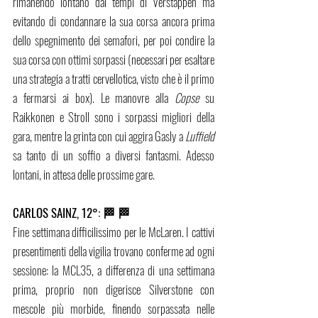
rimanendo lontano dai tempi di Verstappen ma 
evitando di condannare la sua corsa ancora prima 
dello spegnimento dei semafori, per poi condire la 
sua corsa con ottimi sorpassi (necessari per esaltare 
una strategia a tratti cervellotica, visto che è il primo 
a fermarsi ai box). Le manovre alla 
Copse
 su 
Raikkonen e Stroll sono i sorpassi migliori della 
gara, mentre la grinta con cui aggira Gasly a 
Luffield
sa tanto di un soffio a diversi fantasmi. Adesso 
lontani, in attesa delle prossime gare.  
CARLOS SAINZ, 12°: 🏁 🏁
Fine settimana difficilissimo per le McLaren. I cattivi 
presentimenti della vigilia trovano conferme ad ogni 
sessione: la MCL35, a differenza di una settimana 
prima, proprio non digerisce Silverstone con 
mescole più morbide, finendo sorpassata nelle 