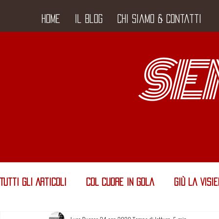
Home
Il Blog
Chi siamo & Contatti
SE
Tutti gli Articoli
Col Cuore in Gola
Giù la Visi