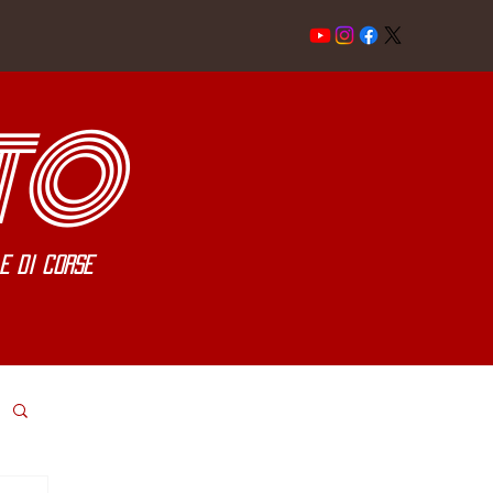
TO
e di corse