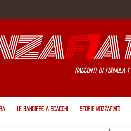
NZA
F
1
A
Racconti di Formula 1 
era
Le Bandiere a Scacchi
Storie MOZZAF1ATO