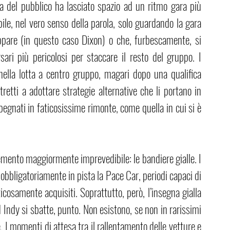
za del pubblico ha lasciato spazio ad un ritmo gara più 
ile, nel vero senso della parola, solo guardando la gara 
ppare (in questo caso Dixon) o che, furbescamente, si 
ri più pericolosi per staccare il resto del gruppo. I 
 nella lotta a centro gruppo, magari dopo una qualifica 
retti a adottare strategie alternative che li portano in 
mpegnati in faticosissime rimonte, come quella in cui si è 
lemento maggiormente imprevedibile: le bandiere gialle. I 
 obbligatoriamente in pista la Pace Car, periodi capaci di 
icosamente acquisiti. Soprattutto, però, l’insegna gialla 
 Indy si sbatte, punto. Non esistono, se non in rarissimi 
. I momenti di attesa tra il rallentamento delle vetture e 