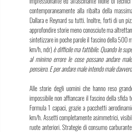
impressionante ed affascinante filone di tecnici
contemporaneamente alla ribalta della massima
Dallara e Reynard su tutti. Inoltre, forti di un pi
approfondire storie meno conosciute ma altrettant
sintetizzare in poche parole il fascino della 500 mi
km/h, ndr)
 è difficile ma fattibile. Quando le sup
al minimo errore le cose possano andare male, 
pensiero. E per andare male intendo male davvero, 
Alle storie degli uomini che hanno reso grande
impossibile non affiancare il fascino della sfid
Formula 1 capaci, grazie a pacchetti aerodinami
km/h. Assetti completamente asimmetrici, visibili
ruote anteriori. Strategie di consumo carburante s