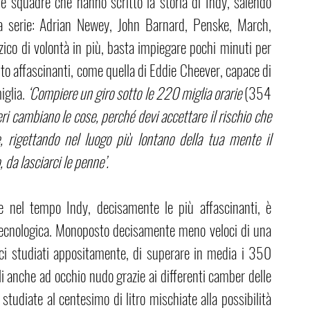
 e squadre che hanno scritto la storia di Indy, salendo 
 serie: Adrian Newey, John Barnard, Penske, March, 
zzico di volontà in più, basta impiegare pochi minuti per 
o affascinanti, come quella di Eddie Cheever, capace di 
glia. 
‘Compiere un giro sotto le 220 miglia orarie 
(354 
eri cambiano le cose, perché devi accettare il rischio che 
rigettando nel luogo più lontano della tua mente il 
da lasciarci le penne’. 
 nel tempo Indy, decisamente le più affascinanti, è 
a tecnologica. Monoposto decisamente meno veloci di una 
ci studiati appositamente, di superare in media i 350 
 anche ad occhio nudo grazie ai differenti camber delle 
tudiate al centesimo di litro mischiate alla possibilità 