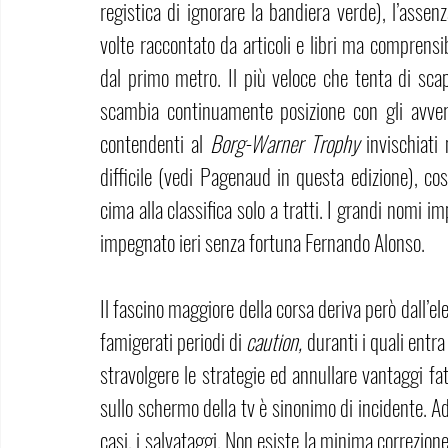
registica di ignorare la bandiera verde), l’assen
volte raccontato da articoli e libri ma comprensib
dal primo metro. Il più veloce che tenta di sca
scambia continuamente posizione con gli avversa
contendenti al 
Borg-Warner Trophy 
invischiati
difficile (vedi Pagenaud in questa edizione), cost
cima alla classifica solo a tratti. I grandi nomi i
impegnato ieri senza fortuna Fernando Alonso.
Il fascino maggiore della corsa deriva però dall’e
famigerati periodi di 
caution, 
duranti i quali entra
stravolgere le strategie ed annullare vantaggi fat
sullo schermo della tv è sinonimo di incidente. Ad
casi, i salvataggi. Non esiste la minima correzione